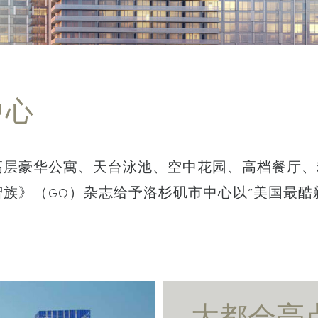
中心
高层豪华公寓、天台泳池、空中花园、高档餐厅、
族》（GQ）杂志给予洛杉矶市中心以“美国最酷
大都会亮