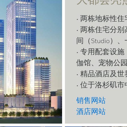
• 两栋地标性
• 两栋住宅分
间（Studio
• 专用配套设
伽馆、宠物公
• 精品酒店及
• 位于洛杉矶
销售网站
酒店网站